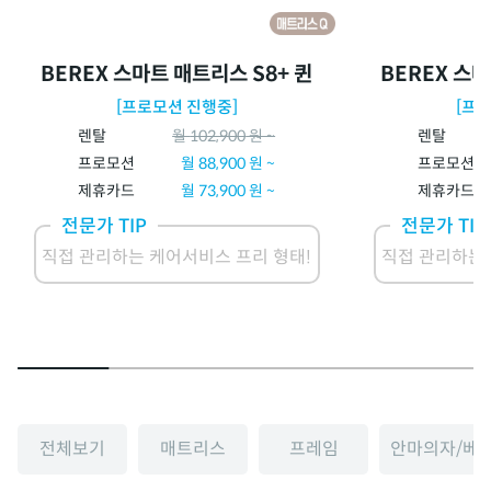
BEREX 스마트 매트리스 S8+ 퀸
BEREX 스마
[프로모션 진행중]
[프
렌탈
월
102,900
원 ~
렌탈
프로모션
월
88,900
원 ~
프로모션
제휴카드
월
73,900
원 ~
제휴카드
전문가 TIP
전문가 TIP
직접 관리하는 케어서비스 프리 형태!
직접 관리하는 
전체보기
매트리스
프레임
안마의자/베