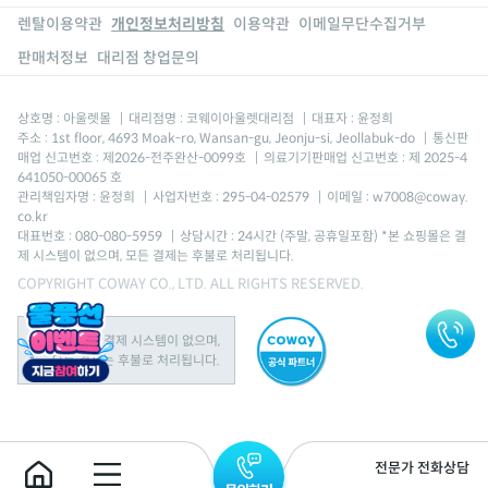
렌탈이용약관
개인정보처리방침
이용약관
이메일무단수집거부
판매처정보
대리점 창업문의
상호명 : 아울렛몰
|
대리점명 : 코웨이아울렛대리점
|
대표자 : 윤정희
주소 : 1st floor, 4693 Moak-ro, Wansan-gu, Jeonju-si, Jeollabuk-do
|
통신판
매업 신고번호 : 제2026-전주완산-0099호
|
의료기기판매업 신고번호 : 제 2025-4
641050-00065 호
관리책임자명 : 윤정희
|
사업자번호 : 295-04-02579
|
이메일 : w7008@coway.
co.kr
대표번호 : 080-080-5959
|
상담시간 : 24시간 (주말, 공휴일포함) *본 쇼핑몰은 결
제 시스템이 없으며, 모든 결제는 후불로 처리됩니다.
COPYRIGHT COWAY CO., LTD. ALL RIGHTS RESERVED.
본 쇼핑몰은 결제 시스템이 없으며,
모든 결제는 후불로 처리됩니다.
전문가 전화상담